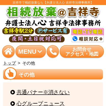
吉祥寺で相続放棄なら【弁護士法人心 吉祥寺法律事務所】
お問合せ
MENU
アクセス・地図
トップ
その他
その他
共通バナー※消さない
心グループニュース