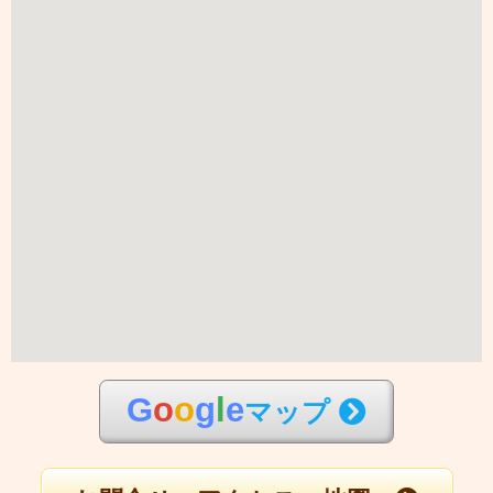
G
o
o
g
l
e
マップ